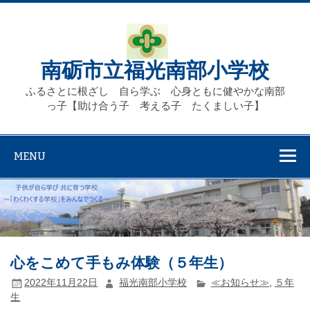
Skip
to
content
南砺市立福光南部小学校
ふるさとに根ざし 自ら学ぶ 心身ともに健やかな南部
っ子【助け合う子 考える子 たくましい子】
MENU
心をこめて手もみ体験（５年生）
2022年11月22日
福光南部小学校
≪お知らせ≫
,
５年
生