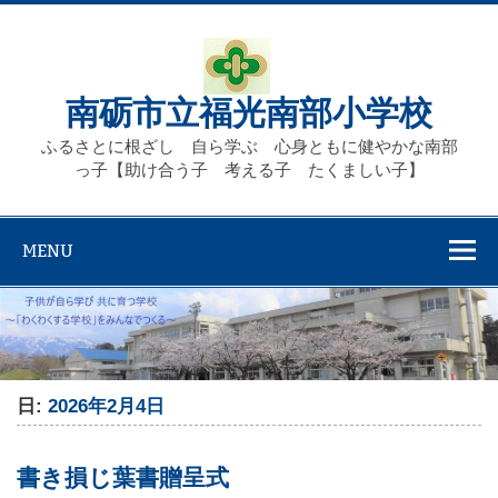
Skip
to
content
南砺市立福光南部小学校
ふるさとに根ざし 自ら学ぶ 心身ともに健やかな南部
っ子【助け合う子 考える子 たくましい子】
MENU
日:
2026年2月4日
書き損じ葉書贈呈式