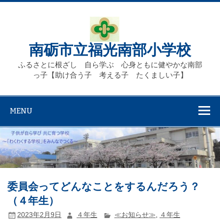
Skip
to
content
南砺市立福光南部小学校
ふるさとに根ざし 自ら学ぶ 心身ともに健やかな南部
っ子【助け合う子 考える子 たくましい子】
MENU
委員会ってどんなことをするんだろう？
（４年生）
2023年2月9日
４年生
≪お知らせ≫
,
４年生