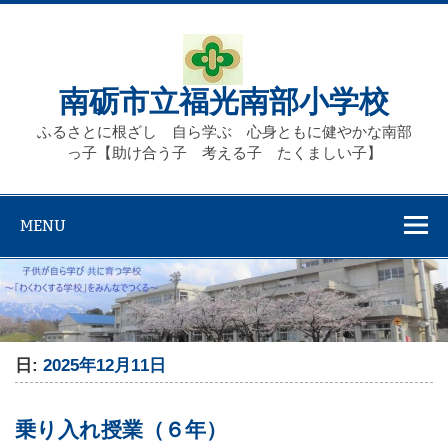
Skip
to
content
南砺市立福光南部小学校
ふるさとに根ざし 自ら学ぶ 心身ともに健やかな南部
っ子【助け合う子 考える子 たくましい子】
MENU
日:
2025年12月11日
乗り入れ授業（６年）