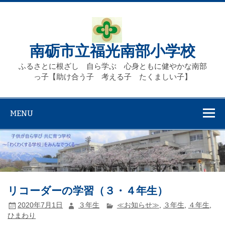
Skip
to
content
南砺市立福光南部小学校
ふるさとに根ざし 自ら学ぶ 心身ともに健やかな南部
っ子【助け合う子 考える子 たくましい子】
MENU
リコーダーの学習（３・４年生）
2020年7月1日
３年生
≪お知らせ≫
,
３年生
,
４年生
,
ひまわり