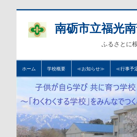
Skip
to
content
南砺市立福光南
ふるさとに
ホーム
学校概要
≪お知らせ≫
≪行事予