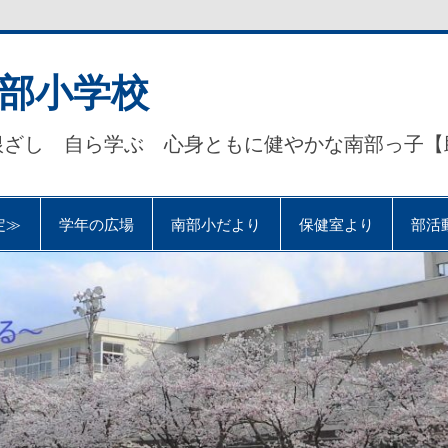
部小学校
根ざし 自ら学ぶ 心身ともに健やかな南部っ子【
定≫
学年の広場
南部小だより
保健室より
部活