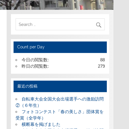
Count per Day
今日の閲覧数:
88
昨日の閲覧数:
279
最近の投稿
自転車大会全国大会出場選手への激励訪問
②（６年生）
フォトコンテスト「春の美しさ」団体賞を
受賞（全学年）
横断幕を掲げました