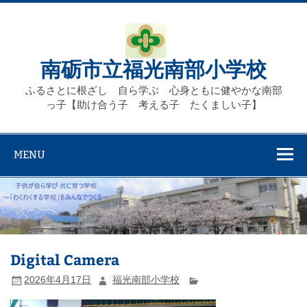
Skip
to
content
南砺市立福光南部小学校
ふるさとに根ざし 自ら学ぶ 心身ともに健やかな南部
っ子【助け合う子 考える子 たくましい子】
MENU
Digital Camera
2026年4月17日
福光南部小学校