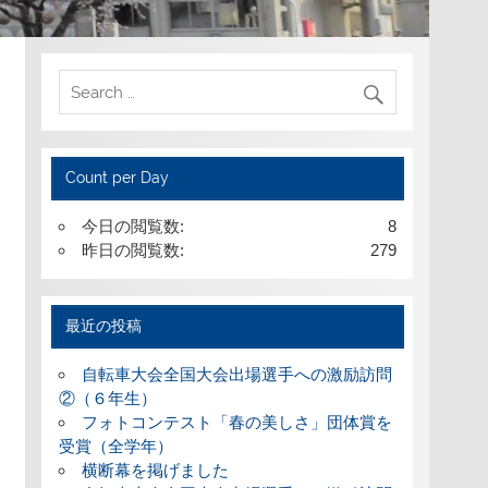
Count per Day
今日の閲覧数:
8
昨日の閲覧数:
279
最近の投稿
自転車大会全国大会出場選手への激励訪問
②（６年生）
フォトコンテスト「春の美しさ」団体賞を
受賞（全学年）
横断幕を掲げました