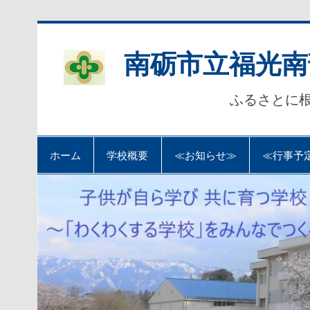
Skip
to
content
南砺市立福光南
ふるさとに
ホーム
学校概要
≪お知らせ≫
≪行事予