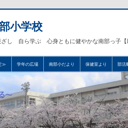
部小学校
根ざし 自ら学ぶ 心身ともに健やかな南部っ子【
定≫
学年の広場
南部小だより
保健室より
部活