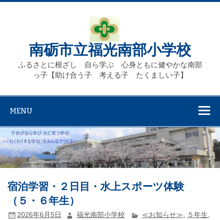
Skip
to
content
南砺市立福光南部小学校
ふるさとに根ざし 自ら学ぶ 心身ともに健やかな南部
っ子【助け合う子 考える子 たくましい子】
MENU
宿泊学習・２日目・水上スポーツ体験
（５・６年生）
2026年6月5日
福光南部小学校
≪お知らせ≫
,
５年生
,