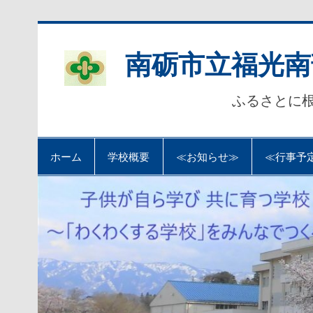
Skip
to
content
南砺市立福光南
ふるさとに
ホーム
学校概要
≪お知らせ≫
≪行事予