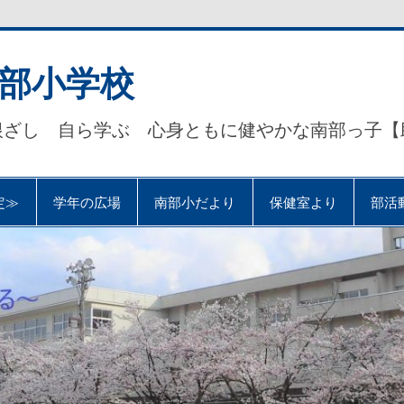
部小学校
根ざし 自ら学ぶ 心身ともに健やかな南部っ子【
定≫
学年の広場
南部小だより
保健室より
部活