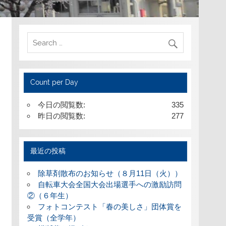
Count per Day
今日の閲覧数:
335
昨日の閲覧数:
277
最近の投稿
除草剤散布のお知らせ（８月11日（火））
自転車大会全国大会出場選手への激励訪問
②（６年生）
フォトコンテスト「春の美しさ」団体賞を
受賞（全学年）