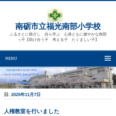
Skip
to
content
南砺市立福光南部小学校
ふるさとに根ざし 自ら学ぶ 心身ともに健やかな南部
っ子【助け合う子 考える子 たくましい子】
MENU
日:
2025年11月7日
人権教室を行いました