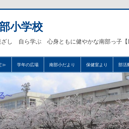
部小学校
根ざし 自ら学ぶ 心身ともに健やかな南部っ子【
定≫
学年の広場
南部小だより
保健室より
部活