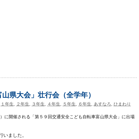
富山県大会」壮行会（全学年）
,
１年生
,
２年生
,
３年生
,
４年生
,
５年生
,
６年生
,
あすなろ
,
ひまわり
日）に開催される「第５９回交通安全こども自転車富山県大会」に出場
行いました。