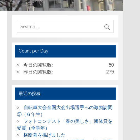
Count per Day
今日の閲覧数:
50
昨日の閲覧数:
279
最近の投稿
自転車大会全国大会出場選手への激励訪問
②（６年生）
フォトコンテスト「春の美しさ」団体賞を
受賞（全学年）
横断幕を掲げました