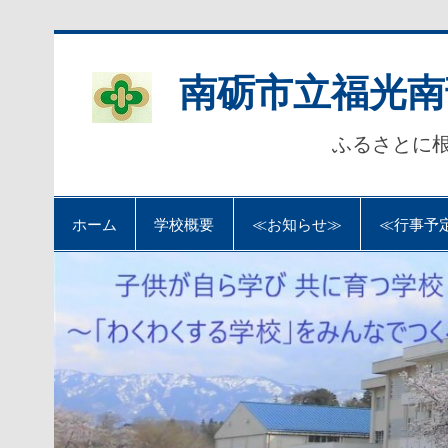
Skip
to
content
南砺市立福光南
ふるさとに
ホーム
学校概要
≪お知らせ≫
≪行事予