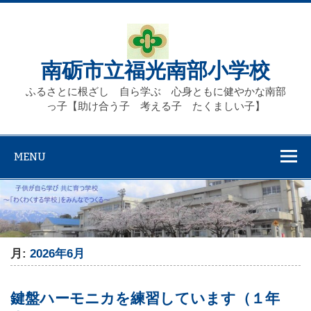
Skip
to
content
南砺市立福光南部小学校
ふるさとに根ざし 自ら学ぶ 心身ともに健やかな南部
っ子【助け合う子 考える子 たくましい子】
MENU
月:
2026年6月
鍵盤ハーモニカを練習しています（１年