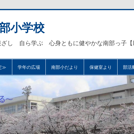
部小学校
根ざし 自ら学ぶ 心身ともに健やかな南部っ子【
定≫
学年の広場
南部小だより
保健室より
部活