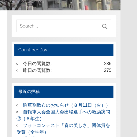
Count per Day
今日の閲覧数:
236
昨日の閲覧数:
279
最近の投稿
除草剤散布のお知らせ（８月11日（火））
自転車大会全国大会出場選手への激励訪問
②（６年生）
フォトコンテスト「春の美しさ」団体賞を
受賞（全学年）