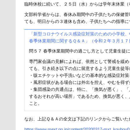
臨時休校に続いて、２５日（水）からは学年末休業（
文部科学省からは、春休み期間中の子供たちの保健管
ても、明日からの３連休も含め、子供たちへの指導に
「新型コロナウイルス感染症対策のための小学校、
春季休業期間に関するＱ＆Ａ」（令和２年３月１７
問５７ 春季休業期間中の過ごし方として児童生徒
専門家会議の見解によれば、依然として警戒を緩め
ても、引き続き以下の点に留意するよう児童生徒等
・咳エチケットや手洗いなどの基本的な感染症対策
・風邪症状がある場合には外出を控え、やむを得ず
・集団感染の共通点は、特に、「換気が悪く」、「
するおそれが高い場所」であるため、換気が悪く、
こと。
なお、上記Ｑ＆Ａの全文は下記のリンクからご覧いた
https://www.mext.go.jp/content/20200317-mxt_kouhou