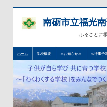
Skip
to
content
南砺市立福光南
ふるさとに
ホーム
学校概要
≪お知らせ≫
≪行事予