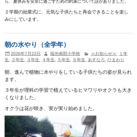
ら、夏休みを安全に過ごすための約束について話がありました。
２学期の始業式に、元気な子供たちと再会できることを楽し
みにしています。
朝の水やり（全学年）
2026年7月22日
福光南部小学校
≪お知らせ≫
,
１年
生
,
２年生
,
３年生
,
４年生
,
５年生
,
６年生
,
あすなろ
,
ひまわり
朝、進んで植物に水やりをしている子供たちの姿が見られ
ます。
３年生が理科の学習で植えているヒマワリやオクラも大き
くなりました。
オクラは花が咲き、実が実り始めました。