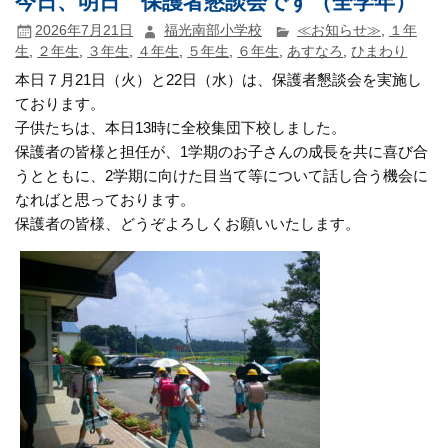
今日、明日 保護者懇談会です（全学年）
2026年7月21日
福光南部小学校
≪お知らせ≫
,
１年
生
,
２年生
,
３年生
,
４年生
,
５年生
,
６年生
,
あすなろ
,
ひまわり
本日７月21日（火）と22日（水）は、保護者懇談会を実施し
ております。
子供たちは、本日13時に全校集団下校しました。
保護者の皆様と担任が、1学期のお子さんの成長を共に喜び合
うとともに、2学期に向けた目当て等について話し合う機会に
なればと思っております。
保護者の皆様、どうぞよろしくお願いいたします。