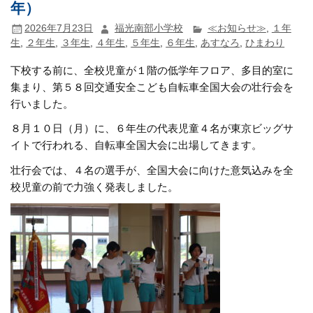
年）
2026年7月23日
福光南部小学校
≪お知らせ≫
,
１年
生
,
２年生
,
３年生
,
４年生
,
５年生
,
６年生
,
あすなろ
,
ひまわり
下校する前に、全校児童が１階の低学年フロア、多目的室に
集まり、第５８回交通安全こども自転車全国大会の壮行会を
行いました。
８月１０日（月）に、６年生の代表児童４名が東京ビッグサ
イトで行われる、自転車全国大会に出場してきます。
壮行会では、４名の選手が、全国大会に向けた意気込みを全
校児童の前で力強く発表しました。