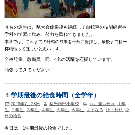
４名の選手は、県大会優勝後も継続して自転車の技能練習や
学科の学習に励み、努力を重ねてきました。
本番では、これまでの練習の成果を十分に発揮し、最後まで精一
杯頑張ってほしいと思います。
全校児童、教職員一同、4名の活躍を応援しています。
頑張ってきてください！
１学期最後の給食時間（全学年）
2026年7月23日
福光南部小学校
≪お知らせ≫
,
１年
生
,
２年生
,
３年生
,
４年生
,
５年生
,
６年生
,
あすなろ
,
ひまわり
,
今
日の給食
今日は、1学期最後の給食でした。