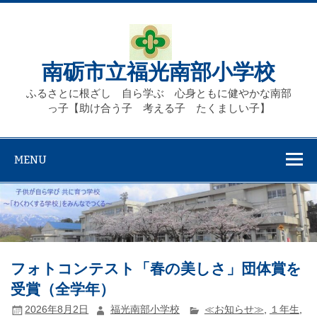
Skip
to
content
南砺市立福光南部小学校
ふるさとに根ざし 自ら学ぶ 心身ともに健やかな南部
っ子【助け合う子 考える子 たくましい子】
MENU
フォトコンテスト「春の美しさ」団体賞を
受賞（全学年）
2026年8月2日
福光南部小学校
≪お知らせ≫
,
１年生
,