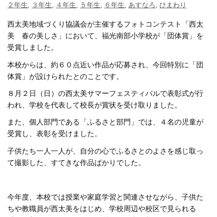
２年生
,
３年生
,
４年生
,
５年生
,
６年生
,
あすなろ
,
ひまわり
西太美地域づくり協議会が主催するフォトコンテスト「西太
美 春の美しさ」において、福光南部小学校が「団体賞」を
受賞しました。
本校からは、約６０点近い作品が応募され、今回特別に「団
体賞」が設けられたとのことです。
８月２日（日）の西太美サマーフェスティバルで表彰式が行
われ、学校を代表して校長が賞状を受け取りました。
また、個人部門である「ふるさと部門」では、４名の児童が
受賞し、表彰を受けました。
子供たち一人一人が、自分の心でふるさとのよさを感じ取っ
て撮影した、すてきな作品ばかりでした。
今年度、本校では授業や家庭学習と関連させながら、子供た
ちや教職員が西太美をはじめ、学校周辺や校区で見られる