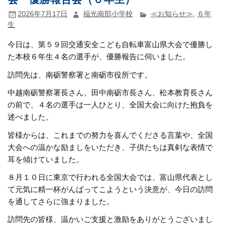
2026年7月17日
福光南部小学校
≪お知らせ≫
,
６年
生
今日は、第５９回交通安全こども自転車富山県大会で優勝し
た本校６年生４名の選手が、優勝報告に伺いました。
訪問先は、南砺警察署と南砺市役所です。
中越南砺警察署長さん、田中南砺市長さん、松本教育長さん
の前で、４名の選手は一人ひとり、全国大会に向けた抱負を
述べました。
皆様からは、これまでの努力を喜んでくださる言葉や、全国
大会への温かな励ましをいただき、子供たちは真剣な表情で
耳を傾けていました。
８月１０日に東京で行われる全国大会では、富山県代表とし
て元気に精一杯がんばってこようという決意が、今日の訪問
を通してさらに強まりました。
訪問先の皆様、温かいご支援と激励をありがとうございまし