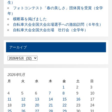
生）
フォトコンテスト「春の美しさ」団体賞を受賞（全学
年）
横断幕を掲げました
自転車大会全国大会出場選手への激励訪問（６年生）
自転車大会全国大会出場 壮行会（全学年）
アーカイブ
ア
ー
カ
イ
ブ
2026年5月
月
火
水
木
金
土
日
1
2
3
4
5
6
7
8
9
10
11
12
13
14
15
16
17
18
19
20
21
22
23
24
25
26
27
28
29
30
31