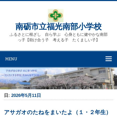
Skip
to
content
南砺市立福光南部小学校
ふるさとに根ざし 自ら学ぶ 心身ともに健やかな南部
っ子【助け合う子 考える子 たくましい子】
MENU
日:
2026年5月11日
アサガオのたねをまいたよ（１・２年生）