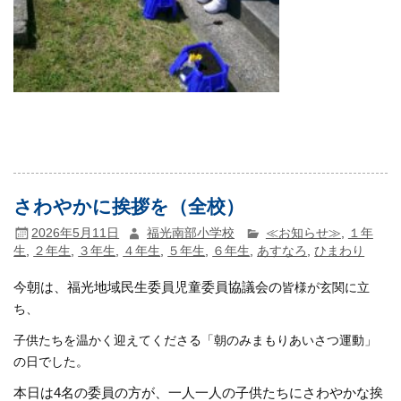
さわやかに挨拶を（全校）
2026年5月11日
福光南部小学校
≪お知らせ≫
,
１年
生
,
２年生
,
３年生
,
４年生
,
５年生
,
６年生
,
あすなろ
,
ひまわり
今朝は、福光地域民生委員児童委員協議会の
皆様が玄関に立
ち、
子供たちを温かく迎えてくださる「朝のみまもりあいさつ運動」
の日でした。
本日は4名の委員の方が、一人一人の子供たちにさわやかな挨